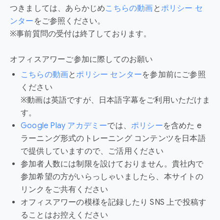
つきましては、あらかじめ
こちらの動画
と
ポリシー セ
ンター
をご参照ください。
※事前質問の受付は終了しております。
オフィスアワーご参加に際してのお願い
こちらの動画
と
ポリシー センター
を参加前にご参照
ください
※動画は英語ですが、日本語字幕をご利用いただけま
す。
Google Play アカデミー
では、
ポリシー
を含めた e
ラーニング形式のトレーニング コンテンツを日本語
で提供していますので、ご活用ください
参加者人数には制限を設けておりません。貴社内で
参加希望の方がいらっしゃいましたら、本サイトの
リンクをご共有ください
オフィスアワーの模様を記録したり SNS 上で投稿す
ることはお控えください