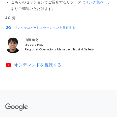
こちらのセッションでご紹介するリソースは
リンク集ページ
よりご確認いただけます。
40 分
link
リンクをコピーしてセッションを共有する
山田 敬之
Google Play
Regional Operations Manager, Trust & Safety
video_youtube
オンデマンドを視聴する