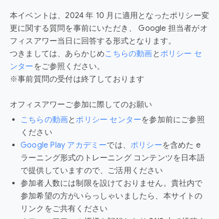
本イベントは、2024 年 10 月に適用となったポリシー変
更に関する質問を事前にいただき、 Google 担当者がオ
フィスアワー当日に回答する形式となります。
つきましては、あらかじめ
こちらの動画
と
ポリシー セ
ンター
をご参照ください。
※事前質問の受付は終了しております
オフィスアワーご参加に際してのお願い
こちらの動画
と
ポリシー センター
を参加前にご参照
ください
Google Play アカデミー
では、
ポリシー
を含めた e
ラーニング形式のトレーニング コンテンツを日本語
で提供していますので、ご活用ください
参加者人数には制限を設けておりません。貴社内で
参加希望の方がいらっしゃいましたら、本サイトの
リンクをご共有ください